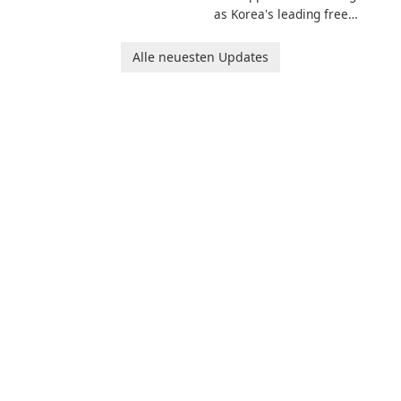
invites players to join Chloe
as Korea's leading free
and her charming corgi,
platform for pregnancy and
Ollie, on an adventurous
baby tracking, offering
Alle neuesten Updates
journey across diverse
essential healthcare tips and
landscapes.
doctor-approved articles.