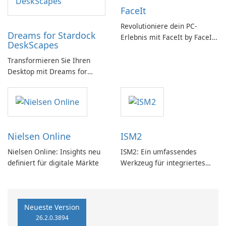
FaceIt
Revolutioniere dein PC-
Dreams for Stardock
Erlebnis mit FaceIt by FaceIt
DeskScapes
PC!
Transformieren Sie Ihren
Desktop mit Dreams for
DeskScapes
Nielsen Online
ISM2
Nielsen Online: Insights neu
ISM2: Ein umfassendes
definiert für digitale Märkte
Werkzeug für integriertes
Softwaremanagement
Neueste Version
26.2.0.3894