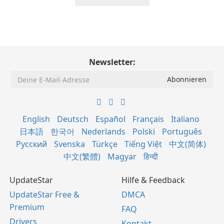
Newsletter:
English
Deutsch
Español
Français
Italiano
日本語
한국어
Nederlands
Polski
Português
Русский
Svenska
Türkçe
Tiếng Việt
中文(简体)
中文(繁體)
Magyar
हिन्दी
UpdateStar
Hilfe & Feedback
UpdateStar Free &
DMCA
Premium
FAQ
Drivers
Kontakt