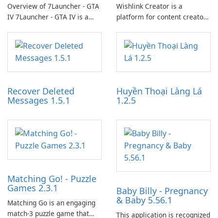
Overview of 7Launcher - GTA
Wishlink Creator is a
IV 7Launcher - GTA IV is a
platform for content creators
specialized software
designed to monetize their
application designed to
work through built-in brand
optimize the gaming
partnerships and integrated
experience for Grand Theft
tools for content distribution
Auto IV.
and audience engagement.
Recover Deleted
Huyền Thoại Làng Lá
Messages 1.5.1
1.2.5
Matching Go! - Puzzle
Games 2.3.1
Baby Billy - Pregnancy
& Baby 5.56.1
Matching Go is an engaging
match-3 puzzle game that
This application is recognized