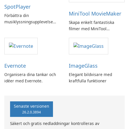
SpotPlayer
MiniTool MovieMaker
Förbättra din
musiklyssningsupplevelse
Skapa enkelt fantastiska
med SpotPlayer
filmer med MiniTool
MovieMaker.
Evernote
ImageGlass
Organisera dina tankar och
Elegant bildvisare med
idéer med Evernote.
kraftfulla funktioner
Senaste versionen
26.2.0.3894
Säkert och gratis nedladdningar kontrolleras av