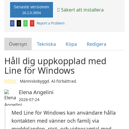
Senaste versionen
Säkert att installera
26.2.0.3894
Report a Problem
Översyn
Tekniska
Köpa
Redigera
Håll dig uppkopplad med
Line för Windows
Människobyggd. AI-förbättrad.
Elena Angelini
2026-07-24
Med Line för Windows kan användare hålla
kontakten med vänner och familj via
meddelanden, röst- och videosamtal med