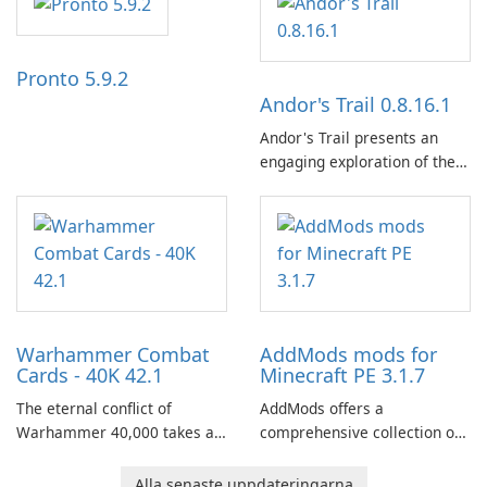
and a liberal outlook that
embraces diverse opinion.
Pronto 5.9.2
Andor's Trail 0.8.16.1
Andor's Trail presents an
engaging exploration of the
fantasy world of Dhayavar,
centered around the pursuit
of your brother, Andor,
through a quest-driven
narrative inspired by classic
role-playing games.
Warhammer Combat
AddMods mods for
Cards - 40K 42.1
Minecraft PE 3.1.7
The eternal conflict of
AddMods offers a
Warhammer 40,000 takes a
comprehensive collection of
new turn in Warhammer
add-ons for Minecraft PE,
Combat Cards - 40K, a card
allowing you to enhance your
Alla senaste uppdateringarna