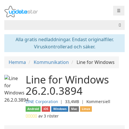
☰
Alla gratis nedladdningar. Endast originalfiler.
Viruskontrollerad och säker.
Hemma
Kommunikation
Line for Windows
Line for Windows
26.2.0.3894
LINE Corporation
❘
33,4MB
❘
Kommersiell
Android
iOS
Windows
Mac
Linux
av
3
röster