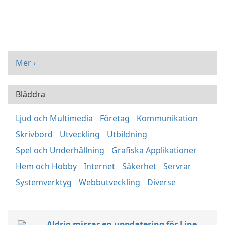
Mer ›
Bläddra
Ljud och Multimedia
Företag
Kommunikation
Skrivbord
Utveckling
Utbildning
Spel och Underhållning
Grafiska Applikationer
Hem och Hobby
Internet
Säkerhet
Servrar
Systemverktyg
Webbutveckling
Diverse
Aldrig missar en uppdatering för Line