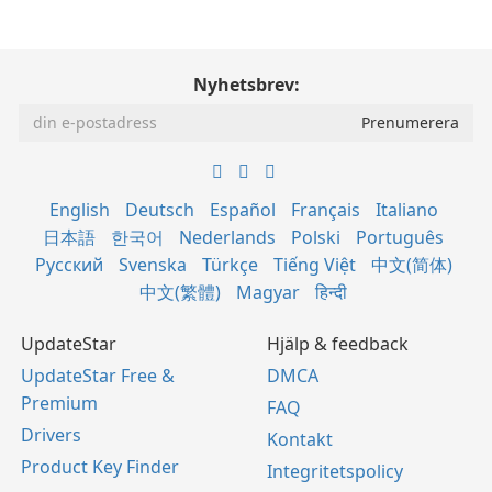
Nyhetsbrev:
English
Deutsch
Español
Français
Italiano
日本語
한국어
Nederlands
Polski
Português
Русский
Svenska
Türkçe
Tiếng Việt
中文(简体)
中文(繁體)
Magyar
हिन्दी
UpdateStar
Hjälp & feedback
UpdateStar Free &
DMCA
Premium
FAQ
Drivers
Kontakt
Product Key Finder
Integritetspolicy