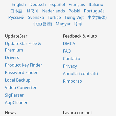
English
Deutsch
Español
Français
Italiano
日本語
한국어
Nederlands
Polski
Português
Русский
Svenska
Türkçe
Tiếng Việt
中文(简体)
中文(繁體)
Magyar
हिन्दी
UpdateStar
Feedback & Aiuto
UpdateStar Free &
DMCA
Premium
FAQ
Drivers
Contatto
Product Key Finder
Privacy
Password Finder
Annulla i contratti
Local Backup
Rimborso
Video Converter
SigParser
AppCleaner
News
Lavora con noi