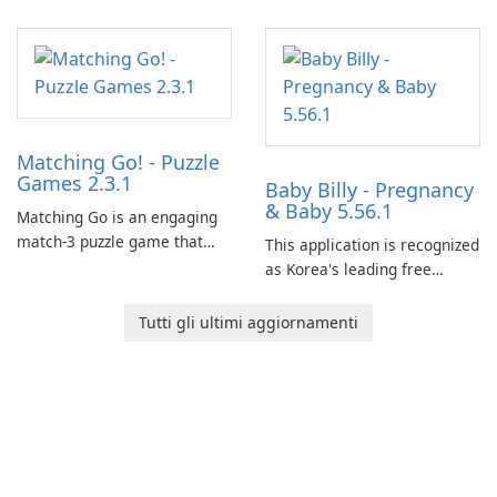
Matching Go! - Puzzle
Games 2.3.1
Baby Billy - Pregnancy
& Baby 5.56.1
Matching Go is an engaging
match-3 puzzle game that
This application is recognized
invites players to join Chloe
as Korea's leading free
and her charming corgi,
platform for pregnancy and
Ollie, on an adventurous
baby tracking, offering
Tutti gli ultimi aggiornamenti
journey across diverse
essential healthcare tips and
landscapes.
doctor-approved articles.