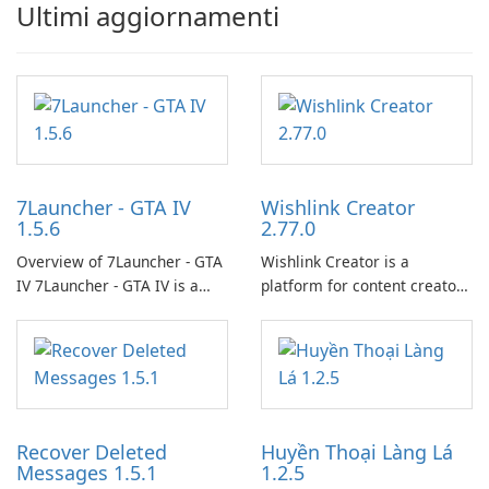
Ultimi aggiornamenti
7Launcher - GTA IV
Wishlink Creator
1.5.6
2.77.0
Overview of 7Launcher - GTA
Wishlink Creator is a
IV 7Launcher - GTA IV is a
platform for content creators
specialized software
designed to monetize their
application designed to
work through built-in brand
optimize the gaming
partnerships and integrated
experience for Grand Theft
tools for content distribution
Auto IV.
and audience engagement.
Recover Deleted
Huyền Thoại Làng Lá
Messages 1.5.1
1.2.5