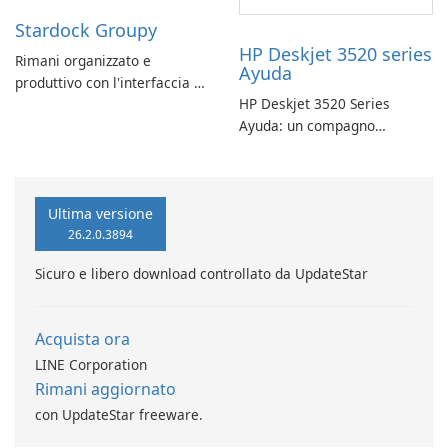
Stardock Groupy
HP Deskjet 3520 series
Rimani organizzato e
Ayuda
produttivo con l'interfaccia a
HP Deskjet 3520 Series
schede di Stardock Groupy
Ayuda: un compagno
per le applicazioni Windows.
affidabile per la stampa
Ultima versione
26.2.0.3894
Sicuro e libero download controllato da UpdateStar
Acquista ora
LINE Corporation
Rimani aggiornato
con UpdateStar freeware.